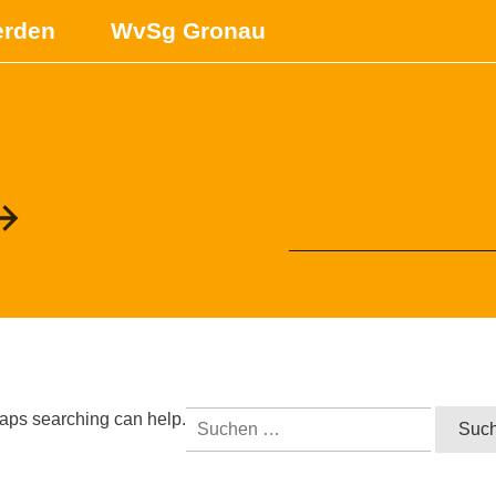
erden
WvSg Gronau
Suchen
rhaps searching can help.
nach: